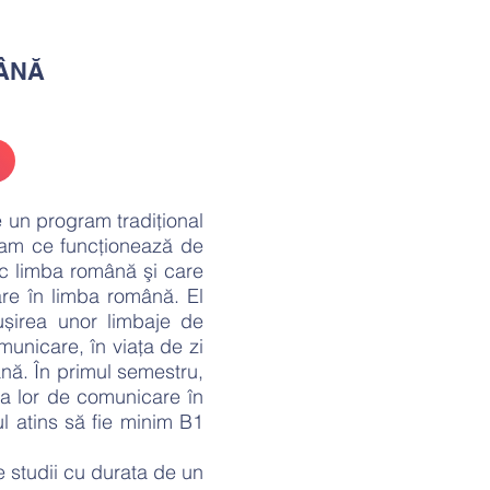
ÂNĂ
un program tradițional
gram ce funcționează de
sc limba română şi care
are în limba română. El
sușirea unor limbaje de
municare, în viaţa de zi
nă. În primul semestru,
ța lor de comunicare în
lul atins să fie minim B1
 studii cu durata de un