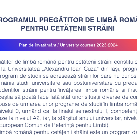
PROGRAMUL PREGĂTITOR DE LIMBĂ ROM
PENTRU CETĂȚENII STRĂINI
Plan de învățământ / University courses 2023-2024
e limbă română pentru cetățenii străini constituie 
de la Universitatea „Alexandru Ioan Cuza” din Iași, pro
rogram de studii se adresează străinilor care nu cuno
ânia studii universitare sau postuniversitare cu pred
denților străini pentru învățarea limbii române și în
ceștia să poată face față atât unor situaţii diverse de co
 impuse de urmarea unor programe de studii în limba româ
nivelul 0, urmând ca, la finalul semestrului I, competen
 la nivelul A2, iar, la sfârșitul anului universitar, nive
 European Comun de Referinţă pentru Limbi).
limbă română pentru cetățenii străini este un program de