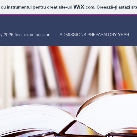
t cu instrumentul pentru creat site-uri
.com
. Creează-ți astăzi sit
ly 2026 final exam session
ADMISSIONS PREPARATORY YEAR