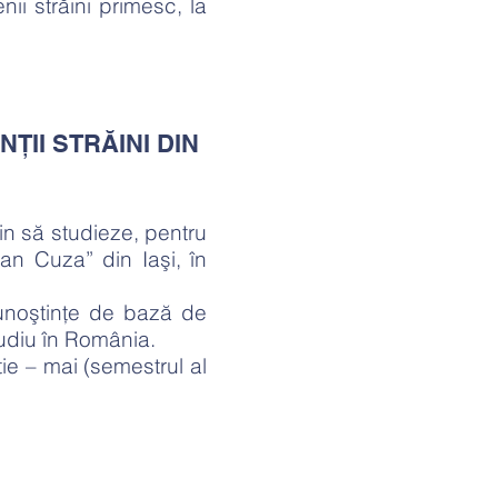
ii străini primesc, la
ŢII STRĂINI DIN
in să studieze, pentru
an Cuza” din Iaşi, în
cunoştinţe de bază de
udiu în România.
ie – mai (semestrul al