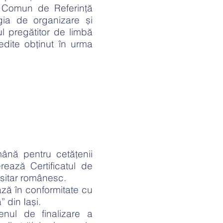
 Comun de Referinţă
gia de organizare și
l pregătitor de limbă
edite obținut în urma
mână pentru cetăţenii
rează Certificatul de
rsitar românesc.
ează în conformitate cu
” din Iași.
enul de finalizare a