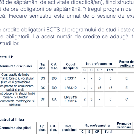
28 de săptămâni de activitate didactică/an), fiind struc
 de ore obligatorii pe săptămână, întregul program de s
ctică. Fiecare semestru este urmat de o sesiune de 
te obligatorii ECTS al programului de studii este d
e obligatorii. La acest număr de credite se adaugă 
tudiilor.