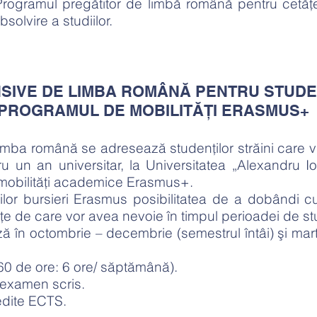
Programul pregătitor de limbă română pentru cetăţen
olvire a studiilor.​
NSIVE DE LIMBA ROMÂNĂ PENTRU STUDEN
PROGRAMUL DE MOBILITĂȚI ERASMUS+
limba română se adresează studenţilor străini care v
 un an universitar, la Universitatea „Alexandru Io
mobilități academice Erasmus+.
ţilor bursieri Erasmus posibilitatea de a dobândi 
e de care vor avea nevoie în timpul perioadei de st
ă în octombrie – decembrie (semestrul întâi) şi mart
60 de ore: 6 ore/ săptămână).
 examen scris.
edite ECTS.