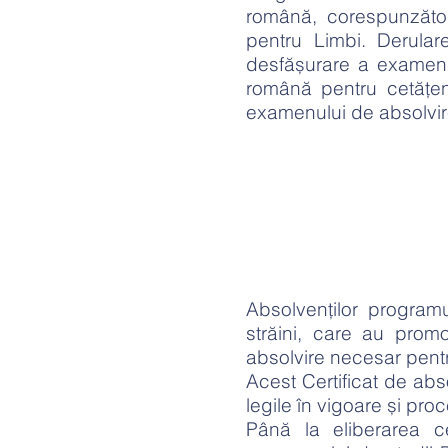
română, corespunzăto
pentru Limbi. Derula
desfășurare a examenul
română pentru cetăţeni
examenului de absolvir
Absolvenţilor program
străini, care au promo
absolvire necesar pentr
Acest Certificat de abs
legile în vigoare și pro
Până la eliberarea ce