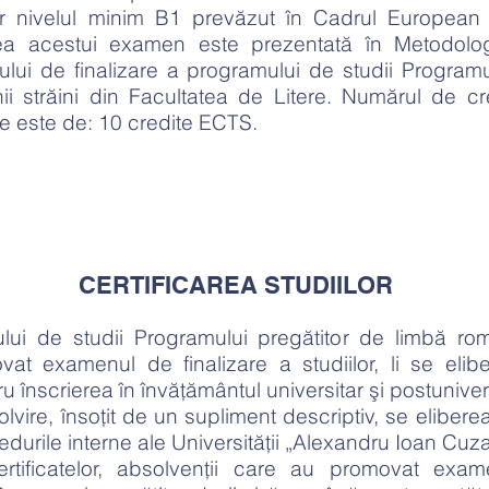
r nivelul minim B1 prevăzut în Cadrul European
rea acestui examen este prezentată în Metodolo
ui de finalizare a programului de studii Programu
i străini din Facultatea de Litere. Numărul de cr
e este de: 10 credite ECTS.
CERTIFICAREA STUDIILOR
ului de studii Programului pregătitor de limbă ro
vat examenul de finalizare a studiilor, li se elibe
u înscrierea în învăţământul universitar şi postunive
olvire, însoțit de un supliment descriptiv, se eliber
cedurile interne ale Universității „Alexandru Ioan Cuza
rtificatelor, absolvenţii care au promovat exam